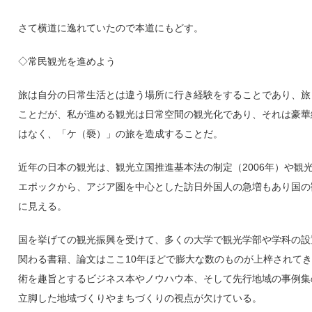
さて横道に逸れていたので本道にもどす。
◇常民観光を進めよう
旅は自分の日常生活とは違う場所に行き経験をすることであり、旅
ことだが、私が進める観光は日常空間の観光化であり、それは豪華
はなく、「ケ（褻）」の旅を造成することだ。
近年の日本の観光は、観光立国推進基本法の制定（2006年）や観光
エポックから、アジア圏を中心とした訪日外国人の急増もあり国の
に見える。
国を挙げての観光振興を受けて、多くの大学で観光学部や学科の設
関わる書籍、論文はここ10年ほどで膨大な数のものが上梓されて
術を趣旨とするビジネス本やノウハウ本、そして先行地域の事例集
立脚した地域づくりやまちづくりの視点が欠けている。