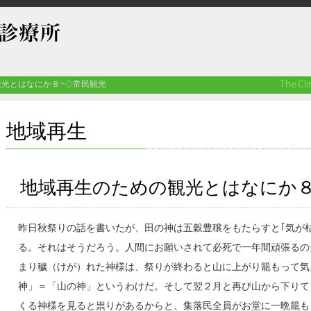
光とはなにか８~◇常民観光
地域再生
地域再生のための観光とはなにか８
昨日秋祭りの話を書いたが、田の神は五穀豊穣をもたらすと｢気が
る。それはそうだろう。人間にお願いされて必死で一年間頑張るの
まり穢（けが）れた神様は、祭りが終わると山に上がり籠もって気
神」＝「山の神」というわけだ。そして翌２月と再び山から下りて
くる神様を見ると祟りがあるからと、集落民全員がお堂に一晩籠も