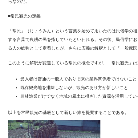
らなのだ。
■常民観光の定義
「常民」（じょうみん）という言葉を始めて用いたのは民俗学の祖
する言葉で農耕の民を指していたといわれる。その後、民俗学にお
る人の総称として定着したが、さらに広義の解釈として「一般庶民
このように解釈が変遷している常民の概念ですが、「常民観光」は
受入者は普通の一般人であり旧来の業界関係者ではないこと
既存観光地を排除しないが、観光のあり方が新しいこと
農林漁業だけでなく地域の風土に根ざした資源を活用してい
以上を常民観光の基底として新しい旅を提案することである。