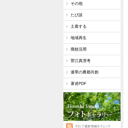
その他
たび談
土着する
地域再生
廃校活用
菅江真澄考
連帯の農都共創
著述PDF