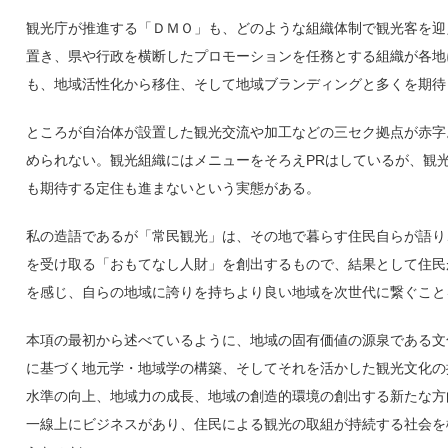
観光庁が推進する「ＤＭＯ」も、どのような組織体制で観光客を迎
置き、県や行政を横断したプロモーションを任務とする組織が各地
も、地域活性化から移住、そして地域ブランディングと多くを期待
ところが自治体が設置した観光交流や加工などの三セク拠点が赤字
められない。観光組織にはメニューをそろえPRはしているが、観
も期待する定住も進まないという実態がある。
私の造語であるが「常民観光」は、その地で暮らす住民自らが語り
を受け取る「おもてなし人財」を創出するもので、結果として住民
を感じ、自らの地域に誇りを持ちより良い地域を次世代に繋ぐこと
本項の最初から述べているように、地域の固有価値の源泉である文
に基づく地元学・地域学の構築、そしてそれを活かした観光文化の
水準の向上、地域力の成長、地域の創造的環境の創出する新たな方
一線上にビジネスがあり、住民による観光の取組が持続する社会を