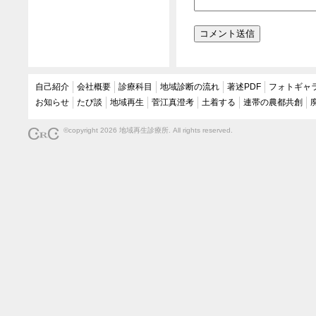
自己紹介
会社概要
診療科目
地域診断の流れ
著述PDF
フォトギャ
お知らせ
たび談
地域再生
菅江真澄考
土着する
連帯の農都共創
©copyright 2026 地域再生診療所. All rights reserved.