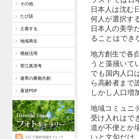
その他
日本人は沈む
たび談
何人が選択す
日本人の美学
土着する
ることはでき
地域再生
地方創生で各
廃校活用
うと藻掻いて
菅江真澄考
でも国内人口
連帯の農都共創
ら高齢者まで
著述PDF
しかし人口増
地域コミュニ
受け入れはで
道が不便とか
いと文句だけ