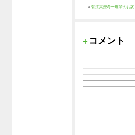
«
菅江真澄考ー遅筆のお詫
コメント