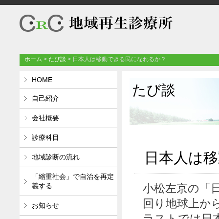
ホーム
>
たび談
>
日本人は移動できる民になれるか？
HOME
たび談
自己紹介
会社概要
診療科目
日本人は移
地域診断の流れ
「縮重社会」で自治を再定
義する
小松左京の「
回り地球上か
お知らせ
ラストでは日