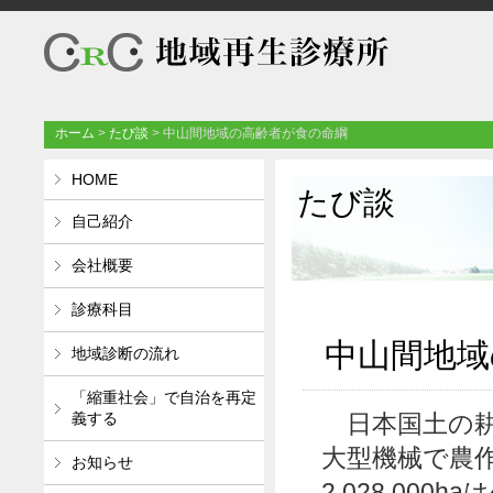
ホーム
>
たび談
>
中山間地域の高齢者が食の命綱
HOME
たび談
自己紹介
会社概要
診療科目
中山間地域
地域診断の流れ
「縮重社会」で自治を再定
義する
日本国土の耕地
大型機械で農
お知らせ
2,028,00