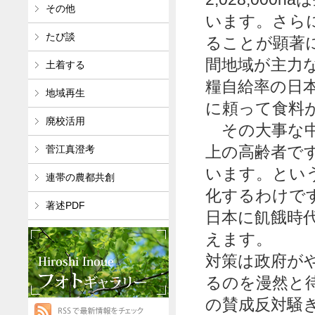
その他
います。さら
たび談
ることが顕著
間地域が主力
土着する
糧自給率の日
地域再生
に頼って食料
廃校活用
その大事な中
上の高齢者で
菅江真澄考
います。とい
連帯の農都共創
化するわけで
著述PDF
日本に飢餓時
えます。
対策は政府が
るのを漫然と
の賛成反対騒