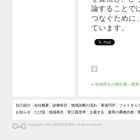
論することで
つなぐために
ています。
«
地域再生の羅針盤―農家
自己紹介
会社概要
診療科目
地域診断の流れ
著述PDF
フォトギャ
お知らせ
たび談
地域再生
菅江真澄考
土着する
連帯の農都共創
©copyright 2026 地域再生診療所. All rights reserved.