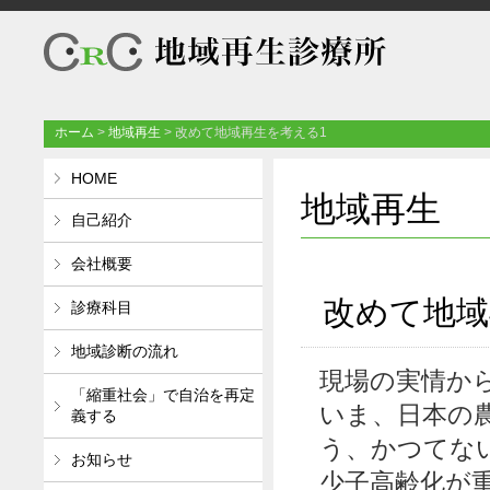
ホーム
>
地域再生
>
改めて地域再生を考える1
HOME
地域再生
自己紹介
会社概要
改めて地域
診療科目
地域診断の流れ
現場の実情か
「縮重社会」で自治を再定
いま、日本の
義する
う、かつてな
お知らせ
少子高齢化が重