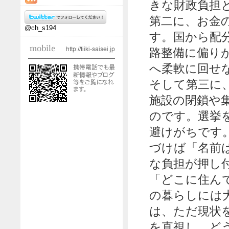
きな財政負担
第二に、お金
@ch_s194
す。国から配
路整備に偏り
へ柔軟に回せ
そして第三に
施設の閉鎖や
のです。選挙
避けがちです
づけば「名前
な負担が押し
「どこに住ん
の暮らしには
は、ただ現状
を直視し、ど