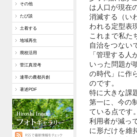
その他
は人口が現在の
消滅する（い
たび談
われる定型表
土着する
これまで私た
地域再生
自治をつない
廃校活用
「管理する人
いった問題が
菅江真澄考
の時代」に作
連帯の農都共創
のです。
著述PDF
特に大きな課
第一に、今の
ている点です
利用者が減っ
に形だけを維