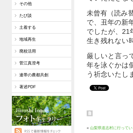
その他
未曾有（読み
たび談
で、丑年の新
土着する
でしたが、2
地域再生
生き残れない
廃校活用
厳しいと言っ
菅江真澄考
年を泳ぐかは
う祈念いたし
連帯の農都共創
著述PDF
«
山梨県道志村に行ってい