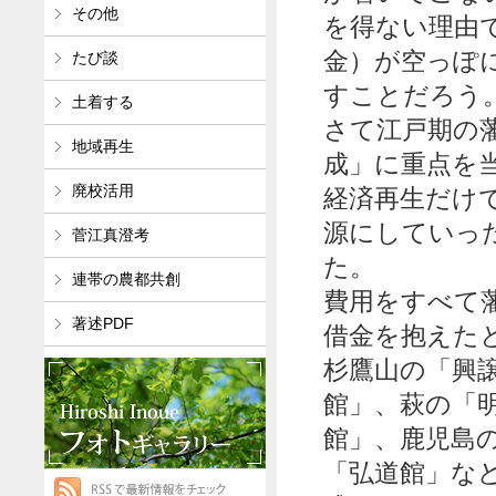
その他
を得ない理由
金）が空っぽ
たび談
すことだろう
土着する
さて江戸期の
地域再生
成」に重点を
廃校活用
経済再生だけ
源にしていっ
菅江真澄考
た。
連帯の農都共創
費用をすべて
著述PDF
借金を抱えた
杉鷹山の「興
館」、萩の「
館」、鹿児島
「弘道館」な