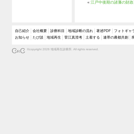
«
江戸中後期の諸藩の財政
自己紹介
会社概要
診療科目
地域診断の流れ
著述PDF
フォトギャ
お知らせ
たび談
地域再生
菅江真澄考
土着する
連帯の農都共創
©copyright 2026 地域再生診療所. All rights reserved.