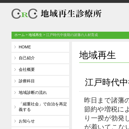
ホーム
>
地域再生
>
江戸時代中後期の諸藩の人材育成
HOME
地域再生
自己紹介
会社概要
江戸時代中
診療科目
地域診断の流れ
昨日まで諸藩
「縮重社会」で自治を再定
節約や増税に
義する
り一揆が勃発
お知らせ
が着いてこな