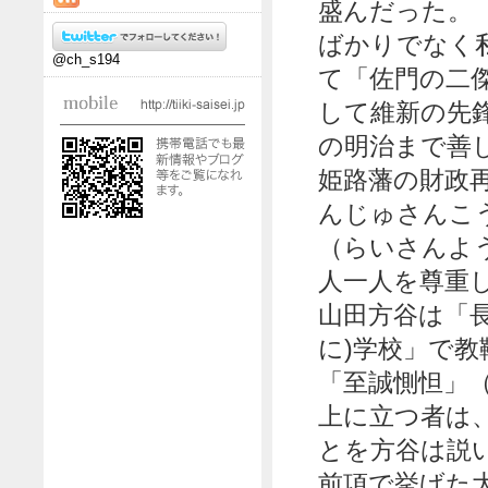
盛んだった。
ばかりでなく
@ch_s194
て「佐門の二
して維新の先
の明治まで善
姫路藩の財政
んじゅさんこ
（らいさんよ
人一人を尊重
山田方谷は「
に)学校」で
「至誠惻怛」
上に立つ者は
とを方谷は説
前項で挙げた