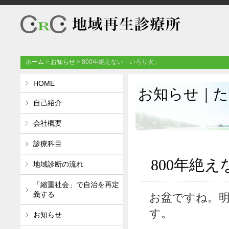
ホーム
>
お知らせ
>
800年絶えない「いろり火」
HOME
お知らせ
｜
た
自己紹介
会社概要
診療科目
800年絶
地域診断の流れ
「縮重社会」で自治を再定
お盆ですね。
義する
す。
お知らせ