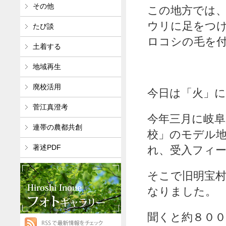
その他
この地方では
ウリに足をつ
たび談
ロコシの毛を
土着する
地域再生
廃校活用
今日は「火」
菅江真澄考
今年三月に岐
連帯の農都共創
校」のモデル
れ、受入フィ
著述PDF
そこで旧明宝
なりました。
聞くと約８０