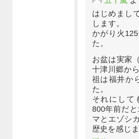
五十嵐
よ
はじめまし
します。
かがり火12
た。
お盆は実家（
十津川郷か
祖は福井か
た。
それにして
800年前だ
マとエゾシ
歴史を感じ