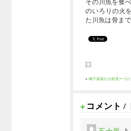
その川魚を食
のいろりの火
た川魚は骨ま
«
鳴子温泉の人財見〜つけ
コメント /