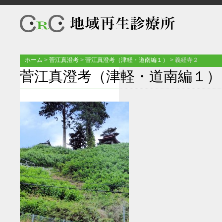
ホーム
>
菅江真澄考
>
菅江真澄考（津軽・道南編１）
>
義経寺２
菅江真澄考（津軽・道南編１）