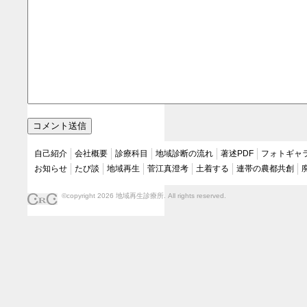
自己紹介
会社概要
診療科目
地域診断の流れ
著述PDF
フォトギャ
お知らせ
たび談
地域再生
菅江真澄考
土着する
連帯の農都共創
©copyright 2026 地域再生診療所. All rights reserved.