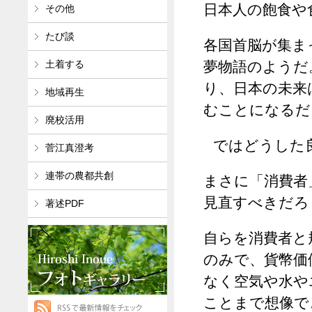
日本人の飽食や
その他
たび談
各国首脳が集ま
夢物語のようだ
土着する
り、日本の未来
地域再生
むことになるだ
廃校活用
ではどうした
菅江真澄考
連帯の農都共創
まさに「消費者
見直すべきだろ
著述PDF
自らを消費者と
のみで、貨幣価
なく空気や水や
ことまで想像で