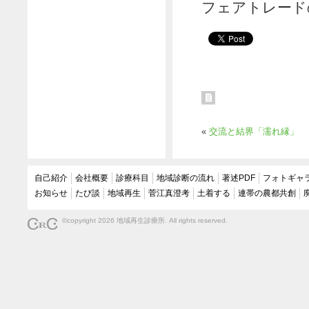
フェアトレード
«
交流と結界「濡れ縁」
自己紹介
会社概要
診療科目
地域診断の流れ
著述PDF
フォトギャ
お知らせ
たび談
地域再生
菅江真澄考
土着する
連帯の農都共創
©copyright 2026 地域再生診療所. All rights reserved.