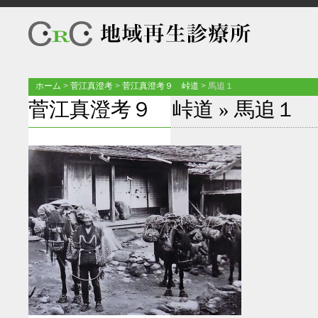
ホーム
>
菅江真澄考
>
菅江真澄考９ 峠道
>
馬追１
菅江真澄考９ 峠道
» 馬追１