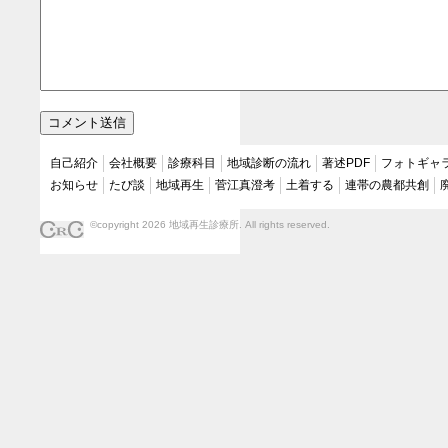
自己紹介
会社概要
診療科目
地域診断の流れ
著述PDF
フォトギャ
お知らせ
たび談
地域再生
菅江真澄考
土着する
連帯の農都共創
©copyright 2026 地域再生診療所. All rights reserved.