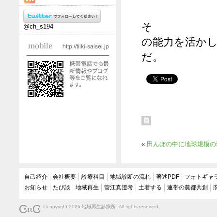
そ
@ch_s194
の能力を活か
だ。
«
田んぼの中に地球規模の
自己紹介
会社概要
診療科目
地域診断の流れ
著述PDF
フォトギャ
お知らせ
たび談
地域再生
菅江真澄考
土着する
連帯の農都共創
©copyright 2026 地域再生診療所. All rights reserved.