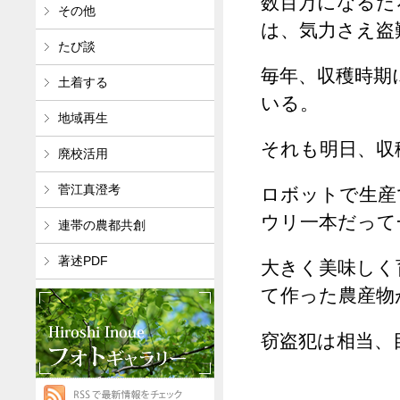
数百万になるだ
その他
は、気力さえ盗
たび談
毎年、収穫時期
土着する
いる。
地域再生
それも明日、収
廃校活用
菅江真澄考
ロボットで生産
ウリ一本だって
連帯の農都共創
著述PDF
大きく美味しく
て作った農産物
窃盗犯は相当、