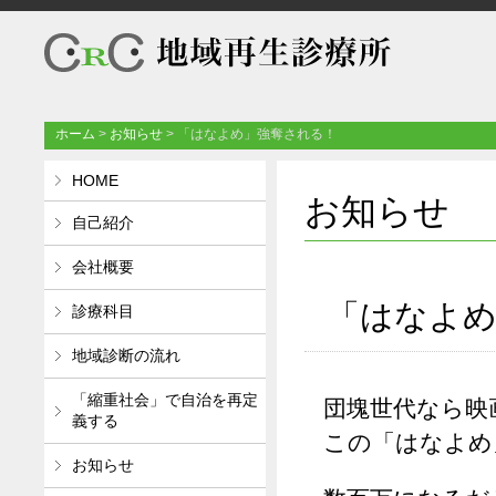
ホーム
>
お知らせ
>
「はなよめ」強奪される！
HOME
お知らせ
自己紹介
会社概要
「はなよめ
診療科目
地域診断の流れ
「縮重社会」で自治を再定
団塊世代なら映
義する
この「はなよめ
お知らせ