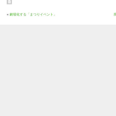
«
劇場化する「まつりイベント」