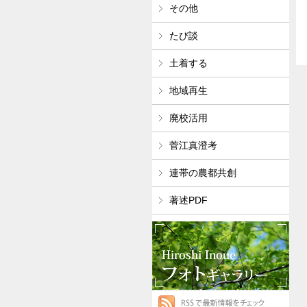
その他
たび談
土着する
地域再生
廃校活用
菅江真澄考
連帯の農都共創
著述PDF