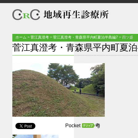
ホーム
>
菅江真澄考
>
菅江真澄考・青森県平内町夏泊半島編7
>
四ツ盛
菅江真澄考・青森県平内町夏泊
Pocket