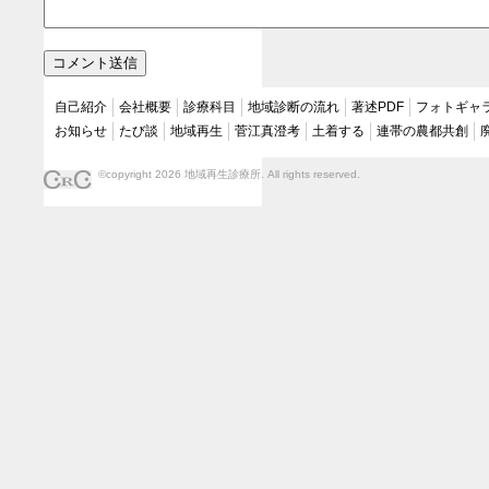
自己紹介
会社概要
診療科目
地域診断の流れ
著述PDF
フォトギャ
お知らせ
たび談
地域再生
菅江真澄考
土着する
連帯の農都共創
©copyright 2026 地域再生診療所. All rights reserved.