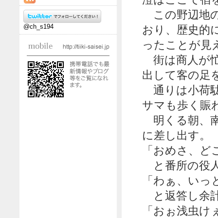
この野辺地の
@ch_s194
おり、歴史的
ったことが見
街は商人が忙
出して客の足
通りは小荷駄
サマも歩く賑
明くる朝、南
に差し出す。
「おめさ、ど
と番所の役人
「わぁ、いっ
と返答し余計
「おぉ浅虫け