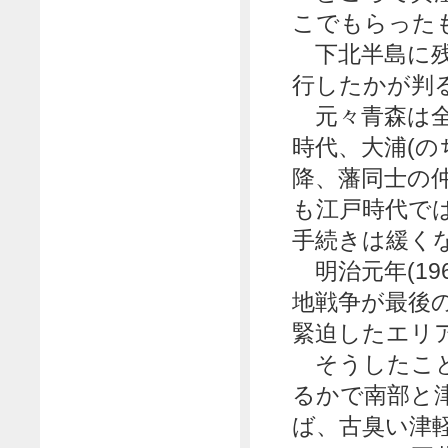
こでもらった
下北半島に残
行したかが判
元々青森は全
時代、大浦(の
降、藩同士の
も江戸時代で
手続きは緩く
明治元年(19
地戦争が最後
緊迫したエリ
そうしたこと
るかで南部と
ば、古臭い津