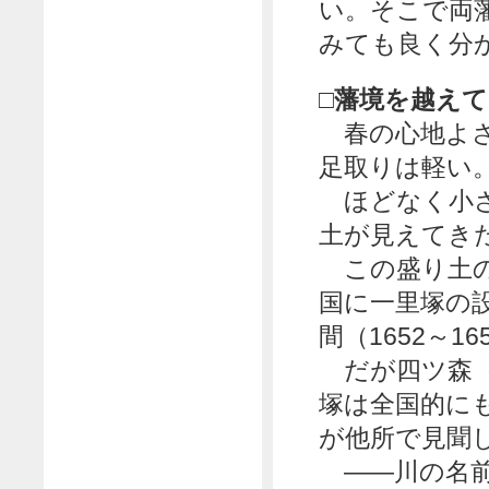
い。そこで両
みても良く分
□藩境を越えて
春の心地よさ
足取りは軽い
ほどなく小さ
土が見えてき
この盛り土の藩
国に一里塚の
間（1652～
だが四ツ森（
塚は全国的に
が他所で見聞
――川の名前