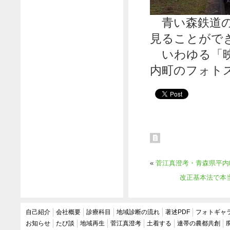
青い森鉄道の
見ることがで
いわゆる「映
内町のフォト
«
菅江真澄考・青森県平内
改正基本法で本
自己紹介
会社概要
診療科目
地域診断の流れ
著述PDF
フォトギャ
お知らせ
たび談
地域再生
菅江真澄考
土着する
連帯の農都共創