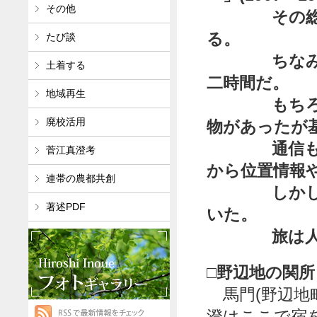
その他
その総距離は
る。
たび談
ちなみに地
土着する
二時間だ。
地域再生
もちろん当
廃校活用
物があったが
通信も未発
菅江真澄考
から位置情報
連帯の農都共創
しかし以外
著述PDF
いた。
旅は人生を
□野辺地の関所
馬門(野辺地
澄はここで宿