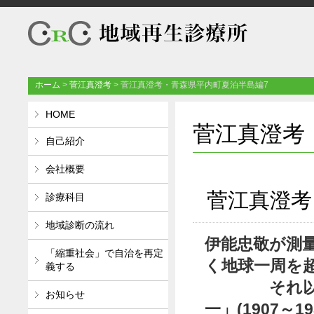
ホーム
>
菅江真澄考
>
菅江真澄考・青森県平内町夏泊半島編7
HOME
菅江真澄考
自己紹介
会社概要
菅江真澄考
診療科目
地域診断の流れ
伊能忠敬が測量
「縮重社会」で自治を再定
く地球一周を
義する
それ以上歩
お知らせ
一」(1907～1