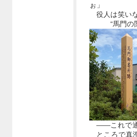
ぉ」
役人は笑いな
“馬門の関に
――これで通
ところで真澄