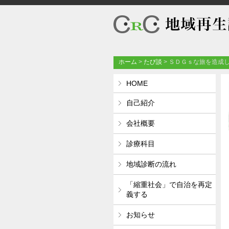
ホーム
>
たび談
>
ＳＤＧｓな旅を造成
HOME
自己紹介
会社概要
診療科目
地域診断の流れ
「縮重社会」で自治を再定
義する
お知らせ