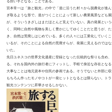
る担い手となる」ことである。
宮本常一は「旅と観光」の中で「道に沿うた村々から脱農化が進ん
ぎ取るような形で。道がつくことによって新しい農業風景なども展
が、そういうきざしはまだほとんど見えていない。真の発展という
く、同時に自然や風物を美しく豊かにしてゆくことだと思うが、た
き、自然は荒廃しはじめている。多くの人々には工業化していくこ
いるが、そのことによる自然の荒廃すらが、発展に見えるのではな
いた。
先日ユネスコの世界文化遺産に登録となった伝統的な祭りも含め、
る。それを国内外の旅行者にフィットし、手軽で身近な存在となる
大事なことは地元資本や住民の参画である。そうでないと外部に収
もちろん作ったモノやコトが一発ヒットとなるとは限らない。トラ
観光コンテンツに昇華させるしかない。