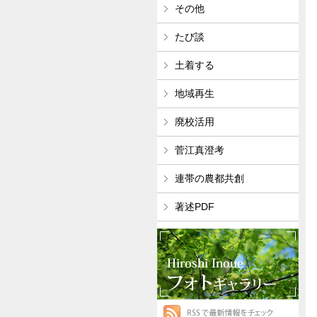
その他
たび談
土着する
地域再生
廃校活用
菅江真澄考
連帯の農都共創
著述PDF