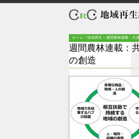
ホーム
>
地域再生
>
週間農林連載：共感
週間農林連載：
の創造