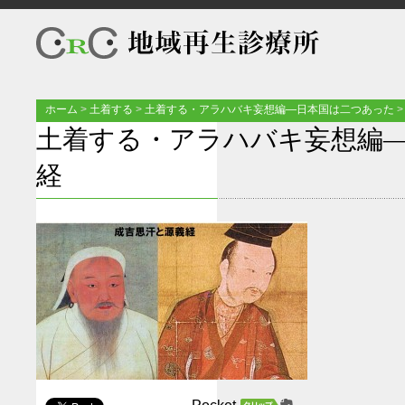
ホーム
>
土着する
>
土着する・アラハバキ妄想編―日本国は二つあった
土着する・アラハバキ妄想編
経