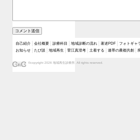
自己紹介
会社概要
診療科目
地域診断の流れ
著述PDF
フォトギャ
お知らせ
たび談
地域再生
菅江真澄考
土着する
連帯の農都共創
©copyright 2026 地域再生診療所. All rights reserved.