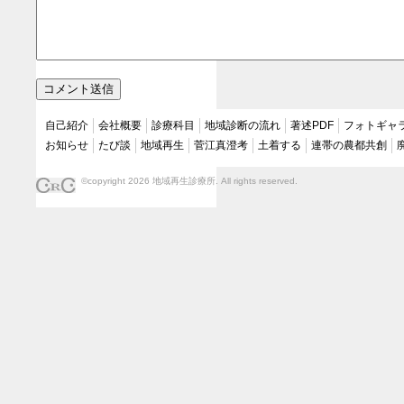
自己紹介
会社概要
診療科目
地域診断の流れ
著述PDF
フォトギャ
お知らせ
たび談
地域再生
菅江真澄考
土着する
連帯の農都共創
©copyright 2026 地域再生診療所. All rights reserved.