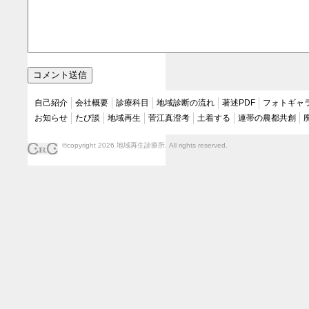
自己紹介
会社概要
診療科目
地域診断の流れ
著述PDF
フォトギャ
お知らせ
たび談
地域再生
菅江真澄考
土着する
連帯の農都共創
©copyright 2026 地域再生診療所. All rights reserved.