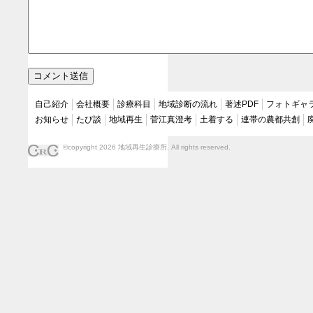
自己紹介
会社概要
診療科目
地域診断の流れ
著述PDF
フォトギャ
お知らせ
たび談
地域再生
菅江真澄考
土着する
連帯の農都共創
©copyright 2026 地域再生診療所. All rights reserved.