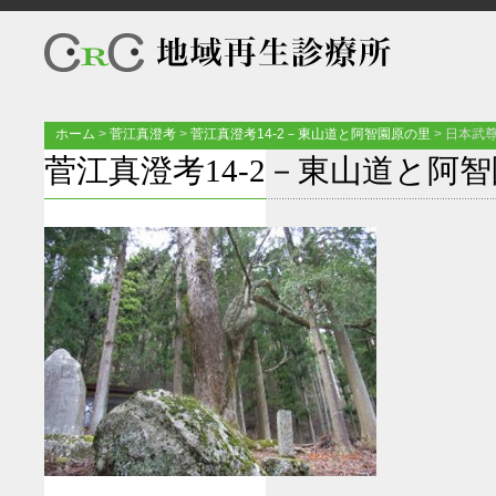
ホーム
>
菅江真澄考
>
菅江真澄考14-2－東山道と阿智園原の里
>
日本武
菅江真澄考14-2－東山道と阿