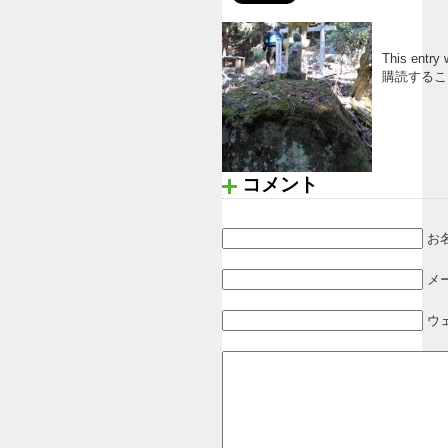
This ent
購読する
コメント
お名
メ
ウ