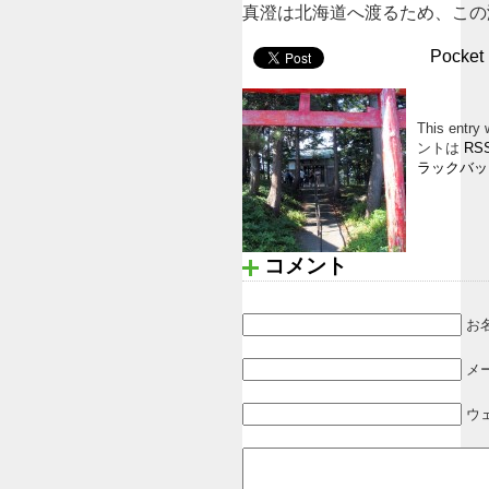
真澄は北海道へ渡るため、この海岸線
Pocket
This entr
ントは
RSS
ラックバッ
コメント
お名
メ
ウ