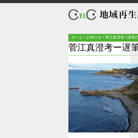
ホーム
>
お知らせ
>
菅江真澄考ー遅筆
菅江真澄考ー遅