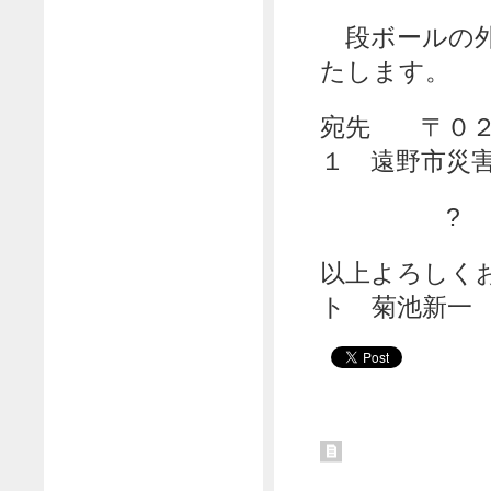
段ボールの外
たします。
宛先 〒０２
１ 遠野市災
? ０１９
以上よろしく
ト 菊池新一