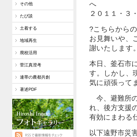
その他
２０１１・３
たび談
?こちらから
土着する
お見舞いや、
地域再生
謝いたします
廃校活用
本日、釜石市
菅江真澄考
す。しかし、
連帯の農都共創
気に頑張って
著述PDF
今、避難所の
れ、後方支援
有効にまわる
以下遠野市災