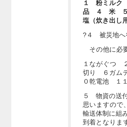
１ 粉ミルク
品 ４ 米 
塩（炊き出し
?４ 被災地
その他に必要
１ながぐつ 
切り ６ガム
０乾電池 １
５ 物資の送
思いますので
輸送体制に組
到着となりま