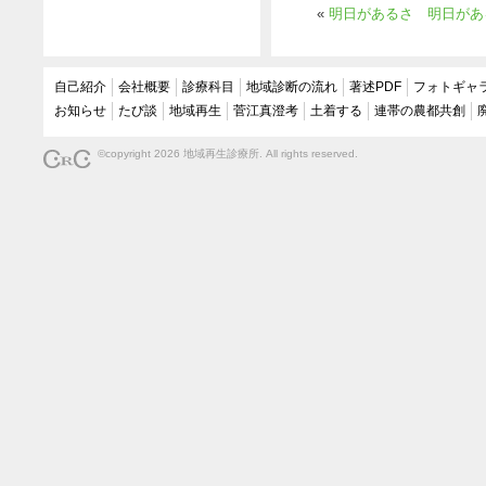
«
明日があるさ 明日があ
自己紹介
会社概要
診療科目
地域診断の流れ
著述PDF
フォトギャ
お知らせ
たび談
地域再生
菅江真澄考
土着する
連帯の農都共創
©copyright 2026 地域再生診療所. All rights reserved.