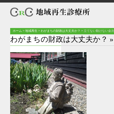
ホーム
>
地域再生
>
わがまちの財政は大丈夫か？
>
立てない動けない金
わがまちの財政は大丈夫か？