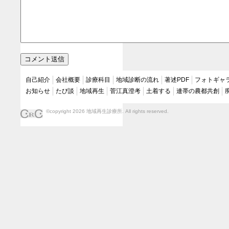
自己紹介
会社概要
診療科目
地域診断の流れ
著述PDF
フォトギャ
お知らせ
たび談
地域再生
菅江真澄考
土着する
連帯の農都共創
©copyright 2026 地域再生診療所. All rights reserved.