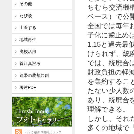
その他
ちむら交流機
ベース）で公
たび談
全国では毎年
土着する
子化に歯止めは
地域再生
1.15と過去
廃校活用
けられず、統
では、統廃合
菅江真澄考
財政負担の軽
連帯の農都共創
を集約するこ
著述PDF
たない少人数
あり、統廃合
理解できる。
しかし、それ
多くの地域で