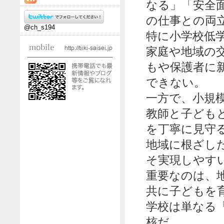
なる」「安全
の仕事との両
@ch_s194
特に小学校低
家庭や地域の
もや保護者に
できない。
一方で、小規
教師と子ども
を丁寧に見守
地域に根ざし
そ実現しやす
重要なのは、
共に子どもを
学校は単なる
核だ。