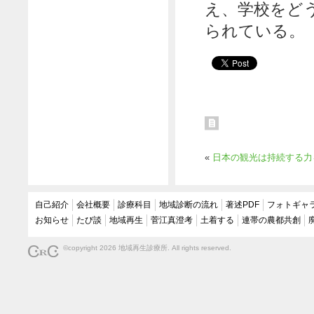
え、学校をど
られている。
«
日本の観光は持続する力
自己紹介
会社概要
診療科目
地域診断の流れ
著述PDF
フォトギャ
お知らせ
たび談
地域再生
菅江真澄考
土着する
連帯の農都共創
©copyright 2026 地域再生診療所. All rights reserved.