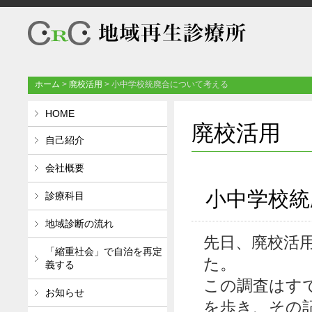
ホーム
>
廃校活用
>
小中学校統廃合について考える
HOME
廃校活用
自己紹介
会社概要
小中学校統
診療科目
地域診断の流れ
先日、廃校活
「縮重社会」で自治を再定
た。
義する
この調査はす
お知らせ
を歩き、その