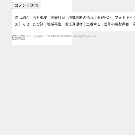
自己紹介
会社概要
診療科目
地域診断の流れ
著述PDF
フォトギャ
お知らせ
たび談
地域再生
菅江真澄考
土着する
連帯の農都共創
©copyright 2026 地域再生診療所. All rights reserved.