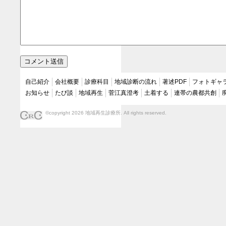
自己紹介
会社概要
診療科目
地域診断の流れ
著述PDF
フォトギャ
お知らせ
たび談
地域再生
菅江真澄考
土着する
連帯の農都共創
©copyright 2026 地域再生診療所. All rights reserved.