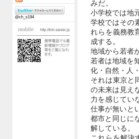
みだ。
小学校では地
@ch_s194
学校ではその
れらを義務教
成する。
地域から若者
若者は地域を
化・自然・人
それは東京と
の未来は見え
力を感じてい
仕事が無いと
都市と同じに
解している。
これらを解決