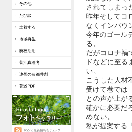
その他
されてしまっ
昨年そしてコ
たび談
なくインバウ
土着する
今年のゴール
地域再生
る。
廃校活用
だがコロナ禍
ドなどに至る
菅江真澄考
い。
連帯の農都共創
こうした人材
著述PDF
受けて巷では
との声が上が
確かに必要だ
めない。
私が提案する