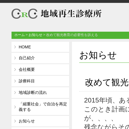
ホーム
>
お知らせ
>
改めて観光教育の必要性を訴える
HOME
お知らせ
自己紹介
会社概要
改めて観光
診療科目
地域診断の流れ
2015年頃、
「縮重社会」で自治を再定
このとき計画
義する
が、、、、
お知らせ
残念ながらそ