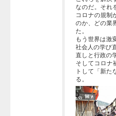
なのだ。それ
コロナの規制
のか、どの業
た。
もう世界は激
社会人の学び
直しと行政の
そしてコロナ
トして「新た
る。