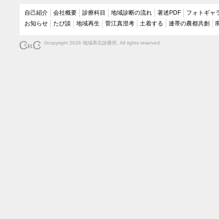
自己紹介
会社概要
診療科目
地域診断の流れ
著述PDF
フォトギャ
お知らせ
たび談
地域再生
菅江真澄考
土着する
連帯の農都共創
©copyright 2026 地域再生診療所. All rights reserved.