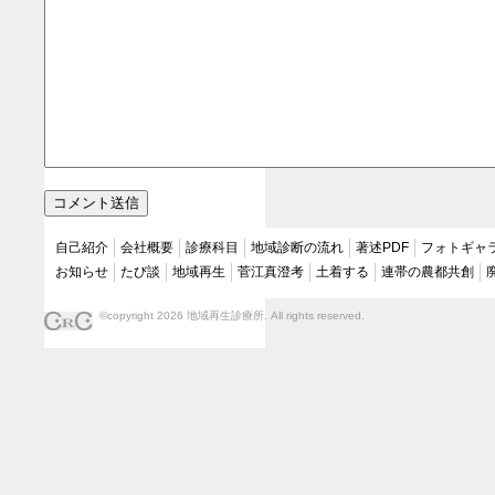
自己紹介
会社概要
診療科目
地域診断の流れ
著述PDF
フォトギャ
お知らせ
たび談
地域再生
菅江真澄考
土着する
連帯の農都共創
©copyright 2026 地域再生診療所. All rights reserved.