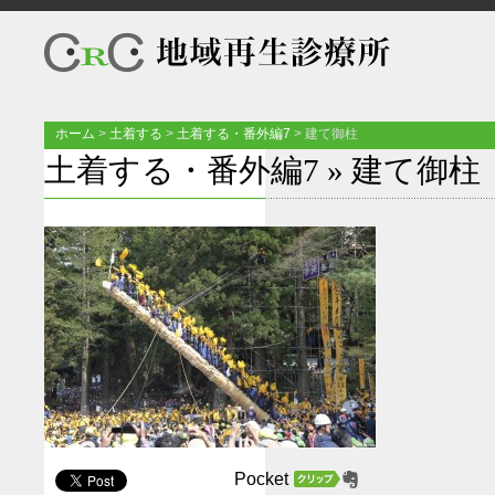
ホーム
>
土着する
>
土着する・番外編7
>
建て御柱
土着する・番外編7
» 建て御柱
Pocket