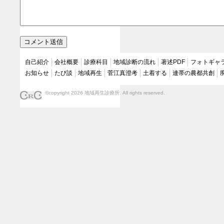
自己紹介
会社概要
診療科目
地域診断の流れ
著述PDF
フォトギャ
お知らせ
たび談
地域再生
菅江真澄考
土着する
連帯の農都共創
©copyright 2026 地域再生診療所. All rights reserved.