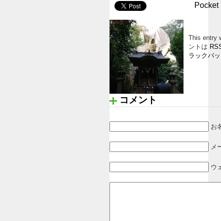
Pocket
This entr
ントは
RSS
ラックバッ
コメント
お名
メ
ウ