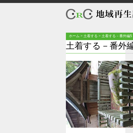
ホーム
>
土着する
>
土着する－番外編5
土着する－番外編