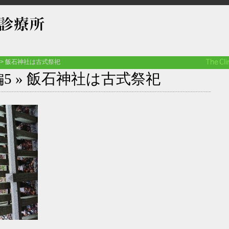
>
飯石神社は古式祭祀
5
» 飯石神社は古式祭祀