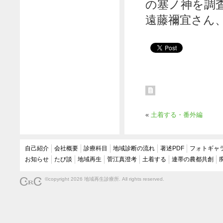
の塞ノ神を調
遠藤禰宜さん
«
土着する・番外編
自己紹介
会社概要
診療科目
地域診断の流れ
著述PDF
フォトギャ
お知らせ
たび談
地域再生
菅江真澄考
土着する
連帯の農都共創
©copyright 2026 地域再生診療所. All rights reserved.