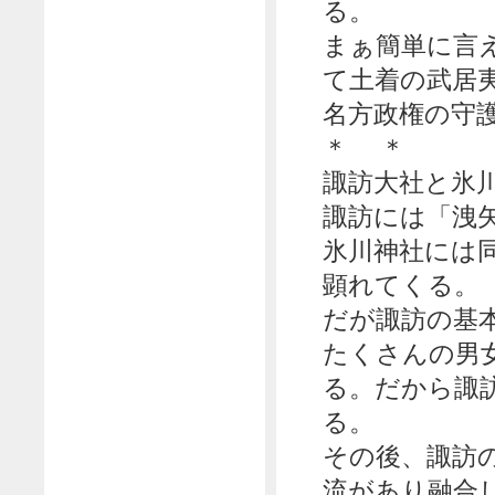
る。
まぁ簡単に言
て土着の武居
名方政権の守
＊ ＊
諏訪大社と氷
諏訪には「洩
氷川神社には
顕れてくる。
だが諏訪の基
たくさんの男
る。だから諏
る。
その後、諏訪
流があり融合