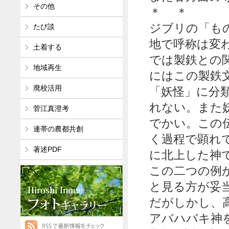
その他
＊ ＊
ジブリの「も
たび談
地で呼称は変
土着する
では製鉄との
地域再生
にはこの製鉄
廃校活用
「妖怪」に分
れない。また
菅江真澄考
でかい。この
連帯の農都共創
く過程で顕れ
著述PDF
に北上した神
この二つの例
と見る方が妥
だがしかし、
アバハバキ神