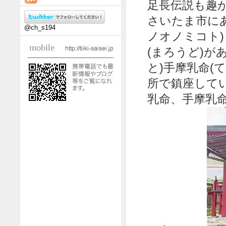
足長伝説も趣
さいたま市に
@ch_s194
ノオノミコト
(まろうど)が
と)手摩乳命(
所で鎮座して
乳命、手摩乳