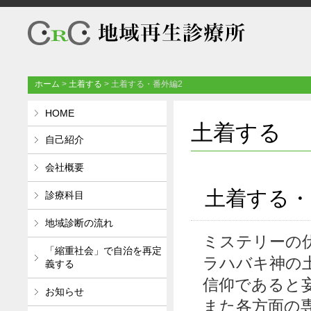
ホーム
>
土着する
>
土着する・番外編2
HOME
土着する
自己紹介
会社概要
土着する・
診療科目
地域診断の流れ
ミステリーの
「縮重社会」で自治を再定
ラハバキ神の
義する
信仰であると
お知らせ
また各方面の