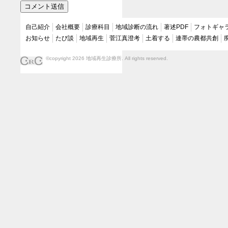
自己紹介
会社概要
診療科目
地域診断の流れ
著述PDF
フォトギャ
お知らせ
たび談
地域再生
菅江真澄考
土着する
連帯の農都共創
©copyright 2026 地域再生診療所. All rights reserved.