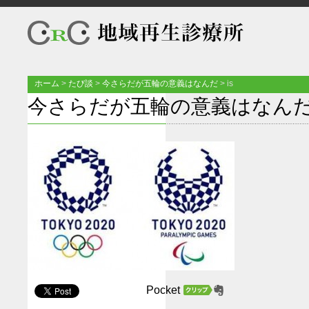
ホーム
>
たび談
>
今さらだが五輪の意義はなんだ
>
is
今さらだが五輪の意義はなん
Pocket